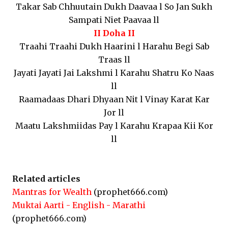
Takar Sab Chhuutain Dukh Daavaa l So Jan Sukh
Sampati Niet Paavaa ll
II Doha II
Traahi Traahi Dukh Haarini l Harahu Begi Sab
Traas ll
Jayati Jayati Jai Lakshmi l Karahu Shatru Ko Naas
ll
Raamadaas Dhari Dhyaan Nit l Vinay Karat Kar
Jor ll
Maatu Lakshmiidas Pay l Karahu Krapaa Kii Kor
ll
Related articles
Mantras for Wealth
(prophet666.com)
Muktai Aarti - English - Marathi
(prophet666.com)