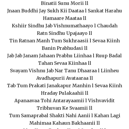
Binatii Sunu Morii ll
Jnaan Buddhi Jay Sukh Kii Daataa l Sankat Harahu
Hamaare Maataa ll
Kshiir Sindhu Jab Vishnumathaayo l Chaudah
Ratn Sindhu Upajaayo ll
Tin Ratnan Manh Tum Sukhraasii l Sevaa Kiinh
Banin Prabhudasi ll
Jab Jab Janam Jahaan Prabhu Liinhaa l Ruup Badal
Tahan Sevaa Kiinhaa ll
Svayam Vishnu Jab Nar Tanu Dhaaraa l Liinheu
Avadhapurii Avataaraa ll
Tab Tum Prakati Janakapur Manhin l Sevaa Kiinh
Hraday Pulakaahii ll
Apanaavaa Tohi Antarayaamii l Vishvavidit
Tribhuvan Ke Svaamii ll
Tum Samaprabal Shakti Nahi Aanii l Kahan Lagi
Mahimaa Kahaun Bakhaanii ll