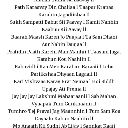
Path Karaavay Din Chalisa l Taapar Krapaa
Karahin Jagadiishaa ll
Sukh Sampatti Bahut Sii Paavay l Kamii Nanhin
Kaahuu Kii Aavay ll
Baarah Maash Karen Jo Puujaa l Ta Sam Dhani
Aur Nahin Duujaa ll
Pratidin Paath Karehi Man Manhii l Taasam Jagat
Katahun Kou Naahiin ll
Bahuvidhi Kaa Men Karahun Baraaii l Lehu
Pariikshaa Dhyaan Lagaaii ll
Kari Vishvaas Karay Brat Nemaa l Hoi Siddh
Upajay Ati Prema ll
Jay Jay Jay Lakshmi Mahaaraanii l Sab Mahan
Vyaapak Tum Gunkhaanii ll
Tumhro Tej Praval Jag Maannhin l Tum Sam Kou
Dayaalu Kahun Naahiin ll
Mo Anaath Kii Sudhi Ab Lijay l Sannkat Kaati