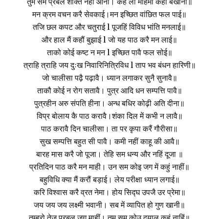
तुम सम प्रबल शक्ति नहीं आनी। कहं लौ महिमा कहौं बखानी॥
मन क्रम वचन करै सेवका‌ई।मन इच्छित वांछित फल पा‌ई॥
तजि छल कपट और चतुरा‌ई l पूजहिं विविध भांति मनला‌ई॥
और हाल मैं कहौं बुझा‌ई l जो यह पाठ करै मन ला‌ई॥
ताको को‌ई कष्ट न मन l इच्छित पावै फल सो‌ई॥
त्राहि त्राहि जय दुःख निवारिनित्रिविध l ताप भव बंधन हारिणी॥
जो चालीसा पढ़ै पढ़ावै। ध्यान लगाकर सुनै सुनावै॥
ताकौ को‌ई न रोग सतावै। पुत्र आदि धन सम्पत्ति पावै॥
पुत्रहीन अरु संपति हीना। अन्ध बधिर कोढ़ी अति दीना॥
विप्र बोलाय कै पाठ करावै।शंका दिल में कभी न लावै॥
पाठ करावै दिन चालीसा। ता पर कृपा करैं गौरीसा॥
सुख सम्पत्ति बहुत सी पावै। कमी नहीं काहू की आवै॥
बारह मास करै जो पूजा। तेहि सम धन्य और नहिं दूजा ॥
प्रतिदिन पाठ करै मन माही। उन सम को‌इ जग में कहुं नाहीं॥
बहुविधि क्या मैं करौं बड़ा‌ई। लेय परीक्षा ध्यान लगा‌ई॥
करि विश्वास करै व्रत नेमा। होय सिद्घ उपजै उर प्रेमा॥
जय जय जय लक्ष्मी भवानी। सब में व्यापित हो गुण खानी॥
तुम्हरो तेज प्रबल जग माहीं। तुम सम को‌उ दयालु कहुं नाहिं॥