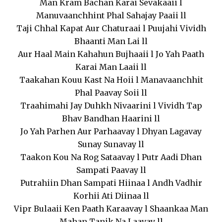
Man Kram Bachan Karai Sevakaaii l
Manuvaanchhint Phal Sahajay Paaii ll
Taji Chhal Kapat Aur Chaturaai l Puujahi Vividh
Bhaanti Man Lai ll
Aur Haal Main Kahahun Bujhaaii l Jo Yah Paath
Karai Man Laaii ll
Taakahan Kouu Kast Na Hoii l Manavaanchhit
Phal Paavay Soii ll
Traahimahi Jay Duhkh Nivaarini l Vividh Tap
Bhav Bandhan Haarini ll
Jo Yah Parhen Aur Parhaavay l Dhyan Lagavay
Sunay Sunavay ll
Taakon Kou Na Rog Sataavay l Putr Aadi Dhan
Sampati Paavay ll
Putrahiin Dhan Sampati Hiinaa l Andh Vadhir
Korhii Ati Diinaa ll
Vipr Bulaaii Ken Paath Karaavay l Shaankaa Man
Mahan Tanik Na Laavay ll