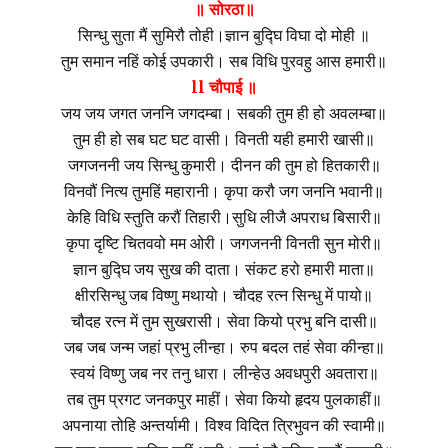
॥ सोरठा॥
सिन्धु सुता मैं सुमिरौ तोही।ज्ञान बुद्घि विघा दो मोही ॥
तुम समान नहिं को‌ई उपकारी। सब विधि पुरवहु आस हमारी॥
ll चौपाई ॥
जय जय जगत जननि जगदम्बा। सबकी तुम ही हो अवलम्बा॥
तुम ही हो सब घट घट वासी। विनती यही हमारी खासी॥
जगजननी जय सिन्धु कुमारी। दीनन की तुम हो हितकारी॥
विनवौं नित्य तुमहिं महारानी। कृपा करौ जग जननि भवानी॥
केहि विधि स्तुति करौं तिहारी।सुधि लीजै अपराध बिसारी॥
कृपा दृष्टि चितववो मम ओरी। जगजननी विनती सुन मोरी॥
ज्ञान बुद्घि जय सुख की दाता। संकट हरो हमारी माता॥
क्षीरसिन्धु जब विष्णु मथायो। चौदह रत्न सिन्धु में पायो॥
चौदह रत्न में तुम सुखरासी। सेवा कियो प्रभु बनि दासी॥
जब जब जन्म जहां प्रभु लीन्हा। रुप बदल तहं सेवा कीन्हा॥
स्वयं विष्णु जब नर तनु धारा। लीन्हे‌उ अवधपुरी अवतारा॥
तब तुम प्रगट जनकपुर माहीं। सेवा कियो हृदय पुलकाहीं॥
अपनाया तोहि अन्तर्यामी। विश्व विदित त्रिभुवन की स्वामी॥