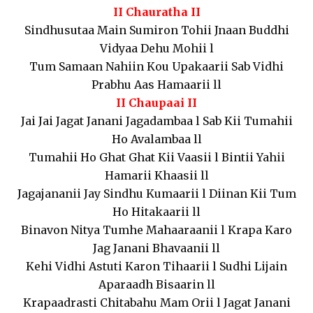
II Chauratha II
Sindhusutaa Main Sumiron Tohii Jnaan Buddhi
Vidyaa Dehu Mohii l
Tum Samaan Nahiin Kou Upakaarii Sab Vidhi
Prabhu Aas Hamaarii ll
II Chaupaai II
Jai Jai Jagat Janani Jagadambaa l Sab Kii Tumahii
Ho Avalambaa ll
Tumahii Ho Ghat Ghat Kii Vaasii l Bintii Yahii
Hamarii Khaasii ll
Jagajananii Jay Sindhu Kumaarii l Diinan Kii Tum
Ho Hitakaarii ll
Binavon Nitya Tumhe Mahaaraanii l Krapa Karo
Jag Janani Bhavaanii ll
Kehi Vidhi Astuti Karon Tihaarii l Sudhi Lijain
Aparaadh Bisaarin ll
Krapaadrasti Chitabahu Mam Orii l Jagat Janani