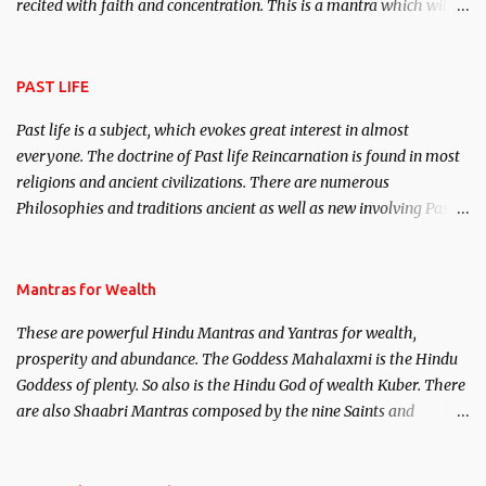
recited with faith and concentration. This is a mantra which will
attract everyone, and make them come under your spell of
attraction.
PAST LIFE
Past life is a subject, which evokes great interest in almost
everyone. The doctrine of Past life Reincarnation is found in most
religions and ancient civilizations. There are numerous
Philosophies and traditions ancient as well as new involving Past
life. This section is devoted exclusively toward research on Past life
and Past life Regression. Studies conducted on Past life will be
published. Certain real life cases involving past life or what are
Mantras for Wealth
believed to be cases of Past life reincarnations will be discussed
These are powerful Hindu Mantras and Yantras for wealth,
here, Historical references will also be published. Our aim is to
prosperity and abundance. The Goddess Mahalaxmi is the Hindu
clear the air of mystery surrounding anything involving past life.
Goddess of plenty. So also is the Hindu God of wealth Kuber. There
We will strive as far as possible to remain unbiased in this regard.
are also Shaabri Mantras composed by the nine Saints and
Masters the Navnath’s of the Nath Sampradaya which are useful
in the acquisition of material pursuits as well as the essential