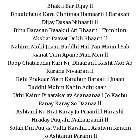
Bhakti Bar Dijay ll
Bhuulchuuk Karu Chhimaa Hamaarii l Darasan
Dijay Dasaa Nihaarii ll
Binu Darasan Byaakul Ati Bhaarii l Tumhinn
Akshat Paavat Dukh Bhaarii ll
Nahinn Mohi Jnaan Buddhi Hai Tan Mann l Sab
Jaanat Tum Apane Man Men ll
Roop Chaturbhuj Kari Nij Dhaaran l Kasht Mor Ab
Karahu Nivaaran ll
Kehi Prakaar Mein Karahun Baraaii l Jnaan
Buddhi Mohin Nahin Adhikaaii ll
Uthi Kainn Praatakaray Asanaanaa l Jo Kachu
Banay Karay So Daanaa ll
Ashtami Ko Brat Karay Ju Praanii l Harashi
Hraday Puujahi Mahaaraanii ll
Solah Din Puujaa Vidhi Karahii l Aashvin Krishn
Jo Ashtamii Parahii ll