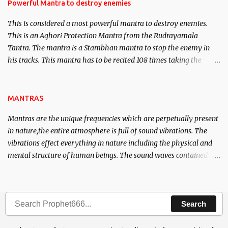
requirements to lead a contented life.
Powerful Mantra to destroy enemies
This is considered a most powerful mantra to destroy enemies.
This is an Aghori Protection Mantra from the Rudrayamala
Tantra. The mantra is a Stambhan mantra to stop the enemy in
his tracks. This mantra has to be recited 108 times taking the
name of the enemy, who is harming you. This it has been stated in
the Tantra will destroy his intellect.
MANTRAS
Mantras are the unique frequencies which are perpetually present
in nature,the entire atmosphere is full of sound vibrations. The
vibrations effect everything in nature including the physical and
mental structure of human beings. The sound waves contained in
the words which compose the mantras can change the destiny of
human beings.The benefits can only be judged after trying them.
Search