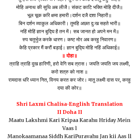
मोहि अनाथ की सुधि अब लीजै। संकट काटि भक्ति मोहि दीजै॥
भूल चूक करि क्षमा हमारी।दर्शन दजै दशा निहारी॥
बिन दर्शन व्याकुल अधिकारी। तुमहि अछत दुःख सहते भारी॥
नहिं मोहिं ज्ञान बुद्घि है तन में। सब जानत हो अपने मन में॥
रुप चतुर्भुज करके धारण। कष्ट मोर अब करहु निवारण॥
केहि प्रकार मैं करौं बड़ा‌ई। ज्ञान बुद्घि मोहि नहिं अधिका‌ई॥
॥ दोहा॥
त्राहि त्राहि दुख हारिणी, हरो वेगि सब त्रास। जयति जयति जय लक्ष्मी,
करो शत्रु को नाश ॥
रामदास धरि ध्यान नित, विनय करत कर जोर। मातु लक्ष्मी दास पर, करहु
दया की कोर॥
Shri Laxmi Chalisa-English Translation
II Doha II
Maatu Lakshmi Kari Kripaa Karahu Hriday Mein
Vaas l
Manokaamanaa Siddh KariPuravahu Jan kii Aas ll