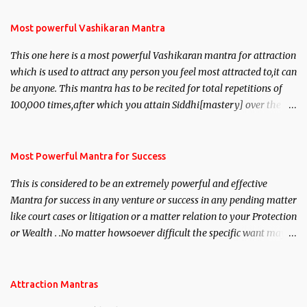
Most powerful Vashikaran Mantra
This one here is a most powerful Vashikaran mantra for attraction
which is used to attract any person you feel most attracted to,it can
be anyone. This mantra has to be recited for total repetitions of
100,000 times,after which you attain Siddhi[mastery] over the
mantra. Thereafter when ever you wish to attract anyone you
have to recite this mantra 11 times taking the name of the person
you wish to attract.
Most Powerful Mantra for Success
This is considered to be an extremely powerful and effective
Mantra for success in any venture or success in any pending matter
like court cases or litigation or a matter relation to your Protection
or Wealth . .No matter howsoever difficult the specific want may
be, this mantra is said to give success.
Attraction Mantras