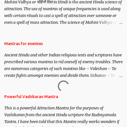
Mohini Vidhya or मोहिनी विद्या in Hindi is the ancient Hindu science of
attraction. The use of mantras of unique frequencies is used along
with certain rituals to cast a spell of attraction over someone or
even a spell of mass attraction. The science of Mohini Vidhya can
be traced to the Hindu Goddess Mohini Devi who is the only
female manifestation of Vishnu, the Protective force out of the
Hindu trinity of the Creator, the protector and the Destroyer or
Mantras for enemies
Brahma, Vishnu and Mahesh. Vishnu manifested as Mohini, an
Ancient Hindu and other Indian religious texts and scriptures have
unparalleled beauty, in order to attract and destroy Bhasmasur an
prescribed various mantras to rid oneself of enemy troubles. There
invincible demon.
are numerous categories of such mantras like – Videshan – To
create fights amongst enemies and divide them. Uchatan – To
remove enemies from your life. Maran – To kill an enemy.
Stambhan – To immobile the movements of an enemy.
Powerful Vashikaran Mantra
This is a powerful Attraction Mantra for the purposes of
Vashikaran from the ancient Hindu scripture the Rudrayamala
Tantra. I have been told that this Mantra really works wonders if