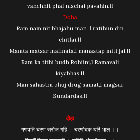
vanchhit phal nischai pavahin.ll
Doha
Ram nam nit bhajahu man. l ratihun din
chitlai.ll
Mamta matsar malinata.l manastap miti jai.ll
Ram ka tithi budh Rohiini,l Ramavali
kiyabhas.ll
Man sahastra bhuj drug samat,l magsar
Sundardas.ll
दोहा
गणपति चरण सरोज गहि । चरणोदक धरि भाल ।।