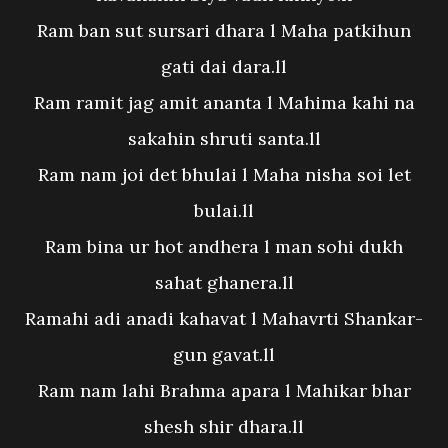
Ram ban sut sursari dhara l Maha patkihun
gati dai dara.ll
Ram ramit jag amit ananta l Mahima kahi na
sakahin shruti santa.ll
Ram nam joi det bhulai l Maha nisha soi let
bulai.ll
Ram bina ur hot andhera l man sohi dukh
sahat ghanera.ll
Ramahi adi anadi kahavat l Mahavrti Shankar-
gun gavat.ll
Ram nam lahi Brahma apara l Mahikar bhar
shesh shir dhara.ll