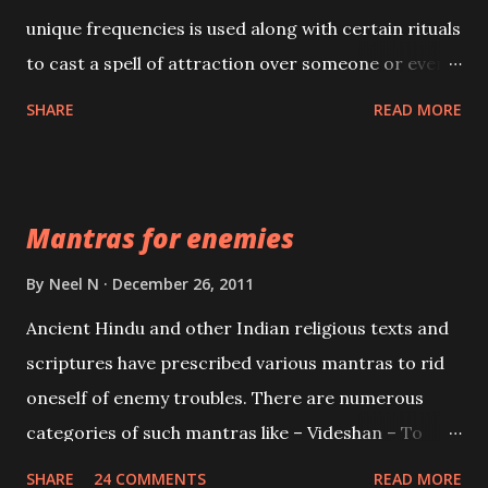
unique frequencies is used along with certain rituals
to cast a spell of attraction over someone or even a
spell of mass attraction. The science of Mohini
SHARE
READ MORE
Vidhya can be traced to the Hindu Goddess Mohini
Devi who is the only female manifestation of Vishnu,
the Protective force out of the Hindu trinity of the
Mantras for enemies
Creator, the protector and the Destroyer or
Brahma, Vishnu and Mahesh. Vishnu manifested as
By
Neel N
December 26, 2011
Mohini, an unparalleled beauty, in order to attract
Ancient Hindu and other Indian religious texts and
and destroy Bhasmasur an invincible demon.
scriptures have prescribed various mantras to rid
oneself of enemy troubles. There are numerous
categories of such mantras like – Videshan – To
create fights amongst enemies and divide them.
SHARE
24 COMMENTS
READ MORE