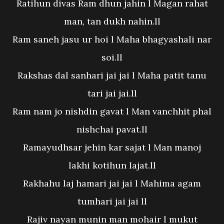
Ratihun divas Ram dhun jahin l Magan rahat
man, tan dukh nahin.ll
Ram saneh jasu ur hoi l Maha bhagyashali nar
soi.ll
Rakshas dal sanhari jai jai l Maha patit tanu
tari jai jai.ll
Ram nam jo nishdin gavat l Man vanchhit phal
nishchai pavat.ll
Ramayudhsar jehin kar sajat l Man manoj
lakhi kotihun Iajat.ll
Rakhahu laj hamari jai jai l Mahima agam
tumhari jai jai ll
Rajiv nayan munin man mohair l mukut