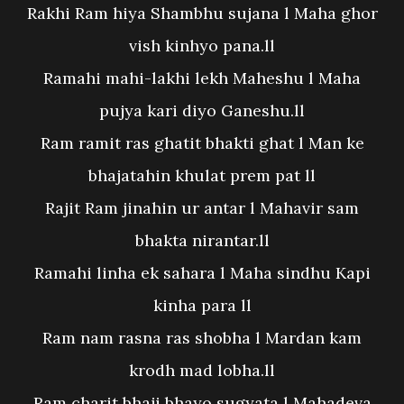
Rakhi Ram hiya Shambhu sujana l Maha ghor
vish kinhyo pana.ll
Ramahi mahi-lakhi lekh Maheshu l Maha
pujya kari diyo Ganeshu.ll
Ram ramit ras ghatit bhakti ghat l Man ke
bhajatahin khulat prem pat ll
Rajit Ram jinahin ur antar l Mahavir sam
bhakta nirantar.ll
Ramahi linha ek sahara l Maha sindhu Kapi
kinha para ll
Ram nam rasna ras shobha l Mardan kam
krodh mad lobha.ll
Ram charit bhaji bhayo sugyata l Mahadeva