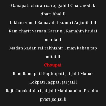
Ganapati charan saroj gahi l Charanodak
dhari bhal ll
Likhau vimal Ramavali l sumiri Anjanilal ll
Ram charit varnan Karaun l Ramahin hridai
mania ll
Madan kadan ral rakhishir l man kahan tap
mitai ll
Choupai
Ram Ramapati Raghupati jai jai l Maha-
Lokpati Jagpati jai jai.ll
Rajit Janak dulari jai jai l Mahinandan Prabhu-
pyari jai jai.ll