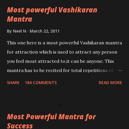
Most powerful Vashikaran
Mantra
By
Neel N
March 22, 2011
This one here is a most powerful Vashikaran mantra
for attraction which is used to attract any person
you feel most attracted to,it can be anyone. This
mantra has to be recited for total repetitions of
100,000 times,after which you attain
SHARE
184 COMMENTS
READ MORE
Siddhi[mastery] over the mantra. Thereafter when
ever you wish to attract anyone you have to recite
this mantra 11 times taking the name of the person
Most Powerful Mantra for
you wish to attract.
Success