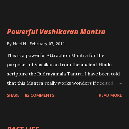
Uchatan – To remove enemies from your life.
Maran – To kill an enemy. Stambhan – To immobile
the movements of an enemy.
Powerful Vashikaran Mantra
By
Neel N
February 07, 2011
This is a powerful Attraction Mantra for the
purposes of Vashikaran from the ancient Hindu
scripture the Rudrayamala Tantra. I have been told
that this Mantra really works wonders if recited
with faith and concentration. This is a mantra which
SHARE
82 COMMENTS
READ MORE
will attract everyone, and make them come under
your spell of attraction.