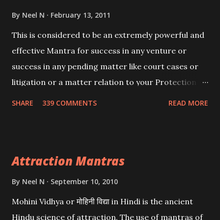
By
Neel N
February 13, 2011
This is considered to be an extremely powerful and
effective Mantra for success in any venture or
success in any pending matter like court cases or
litigation or a matter relation to your Protection or
Wealth . .No matter howsoever difficult the specific
SHARE
339 COMMENTS
READ MORE
want may be, this mantra is said to give success.
Attraction Mantras
By
Neel N
September 10, 2010
Mohini Vidhya or मोहिनी विद्या in Hindi is the ancient
Hindu science of attraction. The use of mantras of