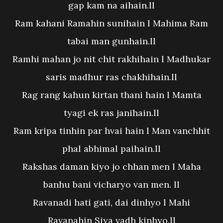
gap kam na aihain.ll
Ram kahani Ramahin sunihain l Mahima Ram
tabai man gunhain.ll
Ramhi mahan jo nit chit rakhihain l Madhukar
saris madhur ras chakhihain.ll
Rag rang kahun kirtan thani hain l Mamta
tyagi ek ras janihain.ll
Ram kripa tinhin par hvai hain l Man vanchhit
phal abhimal paihain.ll
Rakshas daman kiyo jo chhan men l Maha
banhu bani vicharyo van men. ll
Ravanadi hati gati, dai dinhyo l Mahi
Ravanahin Siya vadh kinhyo.ll