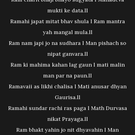
mukti ke data.ll
Ramahi japat mitat bhav shula l Ram mantra
yah mangal mula.ll
Ram nam japi jo na sudhara l Man pishach so
nipat ganvara.ll
Ram ki mahima kahan lag gaun l mati malin
man par na paun.ll
Ramavaii as likhi chalisa l Mati anusar dhyan
Gaurisa.ll
Ramahi sundar rachi ras paga l Math Durvasa
nikat Prayaga.ll
Ram bhakt yahin jo nit dhyavahin l Man