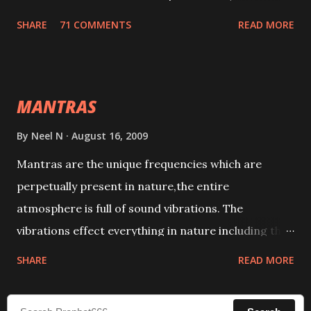
tracks. This mantra has to be recited 108 times
SHARE
71 COMMENTS
READ MORE
taking the name of the enemy, who is harming you.
This it has been stated in the Tantra will destroy his
intellect.
MANTRAS
By
Neel N
August 16, 2009
Mantras are the unique frequencies which are
perpetually present in nature,the entire
atmosphere is full of sound vibrations. The
vibrations effect everything in nature including the
physical and mental structure of human beings. The
SHARE
READ MORE
sound waves contained in the words which
compose the mantras can change the destiny of