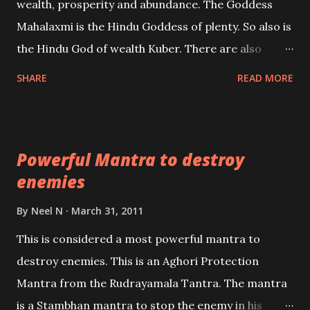
wealth, prosperity and abundance. The Goddess
the air of mystery surrounding anything involving
Mahalaxmi is the Hindu Goddess of plenty. So also is
past life. We will strive as far as possible to remain
the Hindu God of wealth Kuber. There are also
unbiased in this regard.
Shaabri Mantras composed by the nine Saints and
SHARE
READ MORE
Masters the Navnath’s of the Nath Sampradaya
which are useful in the acquisition of material
pursuits as well as the essential requirements to
Powerful Mantra to destroy
lead a contented life.
enemies
By
Neel N
March 31, 2011
This is considered a most powerful mantra to
destroy enemies. This is an Aghori Protection
Mantra from the Rudrayamala Tantra. The mantra
is a Stambhan mantra to stop the enemy in his