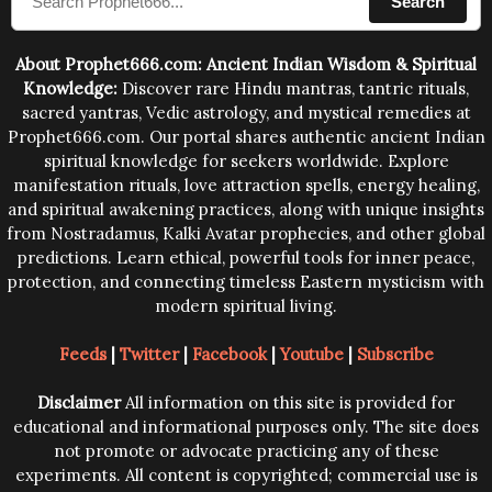
Search
human beings.The benefits can only be judged after
trying them.
About Prophet666.com: Ancient Indian Wisdom & Spiritual
Knowledge:
Discover rare Hindu mantras, tantric rituals,
sacred yantras, Vedic astrology, and mystical remedies at
Prophet666.com. Our portal shares authentic ancient Indian
spiritual knowledge for seekers worldwide. Explore
manifestation rituals, love attraction spells, energy healing,
and spiritual awakening practices, along with unique insights
from Nostradamus, Kalki Avatar prophecies, and other global
predictions. Learn ethical, powerful tools for inner peace,
protection, and connecting timeless Eastern mysticism with
modern spiritual living.
Feeds
|
Twitter
|
Facebook
|
Youtube
|
Subscribe
Disclaimer
All information on this site is provided for
educational and informational purposes only. The site does
not promote or advocate practicing any of these
experiments. All content is copyrighted; commercial use is