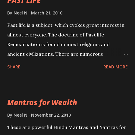
PAST LIFE
By
Neel N
March 21, 2010
Past life is a subject, which evokes great interest in
almost everyone. The doctrine of Past life
Reincarnation is found in most religions and
ancient civilizations. There are numerous
Philosophies and traditions ancient as well as new
SHARE
READ MORE
involving Past life. This section is devoted
exclusively toward research on Past life and Past
life Regression. Studies conducted on Past life will
Mantras for Wealth
be published. Certain real life cases involving past
life or what are believed to be cases of Past life
By
Neel N
November 22, 2010
reincarnations will be discussed here, Historical
These are powerful Hindu Mantras and Yantras for
references will also be published. Our aim is to clear