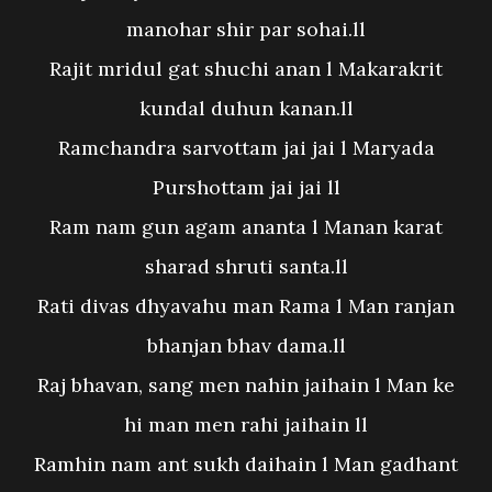
manohar shir par sohai.ll
Rajit mridul gat shuchi anan l Makarakrit
kundal duhun kanan.ll
Ramchandra sarvottam jai jai l Maryada
Purshottam jai jai ll
Ram nam gun agam ananta l Manan karat
sharad shruti santa.ll
Rati divas dhyavahu man Rama l Man ranjan
bhanjan bhav dama.ll
Raj bhavan, sang men nahin jaihain l Man ke
hi man men rahi jaihain ll
Ramhin nam ant sukh daihain l Man gadhant