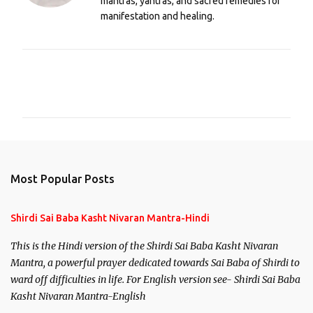
mantras, yantras, and sacred remedies for
manifestation and healing.
C
o
m
m
e
n
Most Popular Posts
t
s
Shirdi Sai Baba Kasht Nivaran Mantra-Hindi
This is the Hindi version of the Shirdi Sai Baba Kasht Nivaran
Mantra, a powerful prayer dedicated towards Sai Baba of Shirdi to
ward off difficulties in life. For English version see- Shirdi Sai Baba
Kasht Nivaran Mantra-English