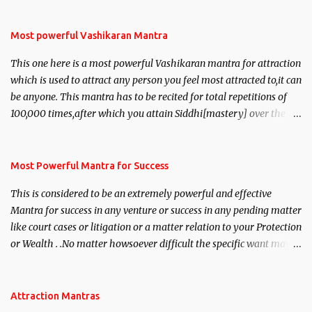
Most powerful Vashikaran Mantra
This one here is a most powerful Vashikaran mantra for attraction
which is used to attract any person you feel most attracted to,it can
be anyone. This mantra has to be recited for total repetitions of
100,000 times,after which you attain Siddhi[mastery] over the
mantra. Thereafter when ever you wish to attract anyone you
have to recite this mantra 11 times taking the name of the person
you wish to attract.
Most Powerful Mantra for Success
This is considered to be an extremely powerful and effective
Mantra for success in any venture or success in any pending matter
like court cases or litigation or a matter relation to your Protection
or Wealth . .No matter howsoever difficult the specific want may
be, this mantra is said to give success.
Attraction Mantras