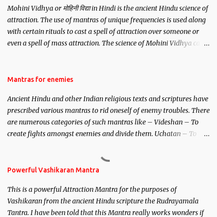
Mohini Vidhya or मोहिनी विद्या in Hindi is the ancient Hindu science of
attraction. The use of mantras of unique frequencies is used along
with certain rituals to cast a spell of attraction over someone or
even a spell of mass attraction. The science of Mohini Vidhya can
be traced to the Hindu Goddess Mohini Devi who is the only
female manifestation of Vishnu, the Protective force out of the
Hindu trinity of the Creator, the protector and the Destroyer or
Mantras for enemies
Brahma, Vishnu and Mahesh. Vishnu manifested as Mohini, an
Ancient Hindu and other Indian religious texts and scriptures have
unparalleled beauty, in order to attract and destroy Bhasmasur an
prescribed various mantras to rid oneself of enemy troubles. There
invincible demon.
are numerous categories of such mantras like – Videshan – To
create fights amongst enemies and divide them. Uchatan – To
remove enemies from your life. Maran – To kill an enemy.
Stambhan – To immobile the movements of an enemy.
Powerful Vashikaran Mantra
This is a powerful Attraction Mantra for the purposes of
Vashikaran from the ancient Hindu scripture the Rudrayamala
Tantra. I have been told that this Mantra really works wonders if