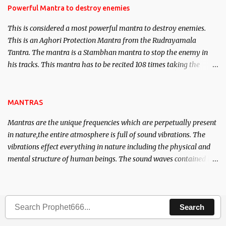
requirements to lead a contented life.
Powerful Mantra to destroy enemies
This is considered a most powerful mantra to destroy enemies.
This is an Aghori Protection Mantra from the Rudrayamala
Tantra. The mantra is a Stambhan mantra to stop the enemy in
his tracks. This mantra has to be recited 108 times taking the
name of the enemy, who is harming you. This it has been stated in
the Tantra will destroy his intellect.
MANTRAS
Mantras are the unique frequencies which are perpetually present
in nature,the entire atmosphere is full of sound vibrations. The
vibrations effect everything in nature including the physical and
mental structure of human beings. The sound waves contained in
the words which compose the mantras can change the destiny of
human beings.The benefits can only be judged after trying them.
Search