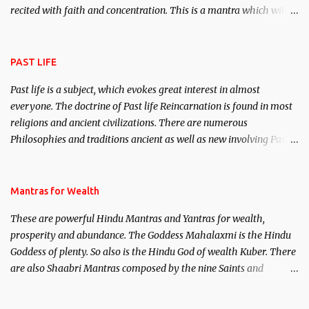
recited with faith and concentration. This is a mantra which will
attract everyone, and make them come under your spell of
attraction.
PAST LIFE
Past life is a subject, which evokes great interest in almost
everyone. The doctrine of Past life Reincarnation is found in most
religions and ancient civilizations. There are numerous
Philosophies and traditions ancient as well as new involving Past
life. This section is devoted exclusively toward research on Past life
and Past life Regression. Studies conducted on Past life will be
published. Certain real life cases involving past life or what are
Mantras for Wealth
believed to be cases of Past life reincarnations will be discussed
These are powerful Hindu Mantras and Yantras for wealth,
here, Historical references will also be published. Our aim is to
prosperity and abundance. The Goddess Mahalaxmi is the Hindu
clear the air of mystery surrounding anything involving past life.
Goddess of plenty. So also is the Hindu God of wealth Kuber. There
We will strive as far as possible to remain unbiased in this regard.
are also Shaabri Mantras composed by the nine Saints and
Masters the Navnath’s of the Nath Sampradaya which are useful
in the acquisition of material pursuits as well as the essential