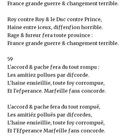
France grande guerre & changement terrible.
Roy contre Roy & le Duc contre Prince,
Haine entre iceux, diƒƒenƒion horrible.
Rage & fureur ƒera toute prouince :
France grande guerre & changement terrible.
59
L'accord & pache ƒera du tout rompu :
Les amitiez pollues par diƒcorde.
L'haine enuieillie, toute foy corrompue,
Et l'eƒperance. Marƒeille ƒans concorde.
L'accord & pache fera du tout rompuë,
Les amitiéz polluës par diƒcordes,
L'haine enuieillie, toute foy corrompuë,
Et l'Eƒperance Marƒeille ƒans concorde.