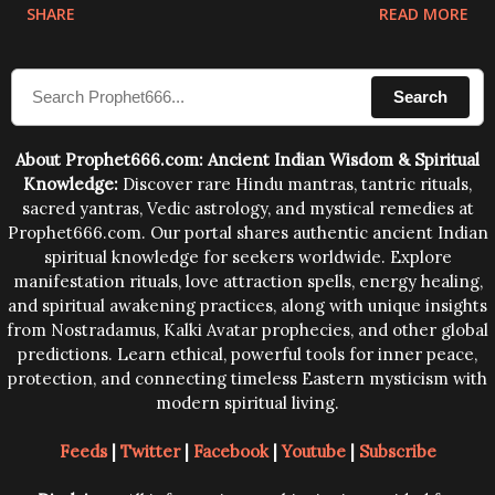
physical and mental structure of human beings. The
SHARE
READ MORE
sound waves contained in the words which
compose the mantras can change the destiny of
Search
human beings.The benefits can only be judged after
trying them.
About Prophet666.com: Ancient Indian Wisdom & Spiritual
Knowledge:
Discover rare Hindu mantras, tantric rituals,
sacred yantras, Vedic astrology, and mystical remedies at
Prophet666.com. Our portal shares authentic ancient Indian
spiritual knowledge for seekers worldwide. Explore
manifestation rituals, love attraction spells, energy healing,
and spiritual awakening practices, along with unique insights
from Nostradamus, Kalki Avatar prophecies, and other global
predictions. Learn ethical, powerful tools for inner peace,
protection, and connecting timeless Eastern mysticism with
modern spiritual living.
Feeds
|
Twitter
|
Facebook
|
Youtube
|
Subscribe