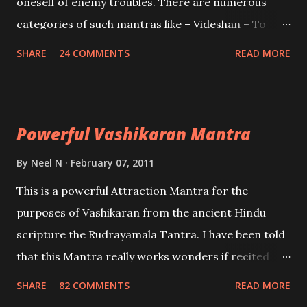
oneself of enemy troubles. There are numerous
categories of such mantras like – Videshan – To
create fights amongst enemies and divide them.
SHARE
24 COMMENTS
READ MORE
Uchatan – To remove enemies from your life.
Maran – To kill an enemy. Stambhan – To immobile
the movements of an enemy.
Powerful Vashikaran Mantra
By
Neel N
February 07, 2011
This is a powerful Attraction Mantra for the
purposes of Vashikaran from the ancient Hindu
scripture the Rudrayamala Tantra. I have been told
that this Mantra really works wonders if recited
with faith and concentration. This is a mantra which
SHARE
82 COMMENTS
READ MORE
will attract everyone, and make them come under