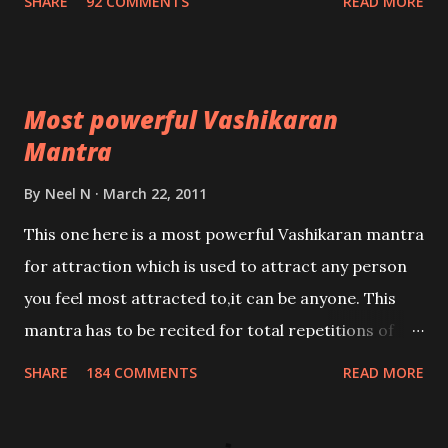
SHARE
92 COMMENTS
READ MORE
Most powerful Vashikaran
Mantra
By
Neel N
March 22, 2011
This one here is a most powerful Vashikaran mantra
for attraction which is used to attract any person
you feel most attracted to,it can be anyone. This
mantra has to be recited for total repetitions of
100,000 times,after which you attain
SHARE
184 COMMENTS
READ MORE
Siddhi[mastery] over the mantra. Thereafter when
ever you wish to attract anyone you have to recite