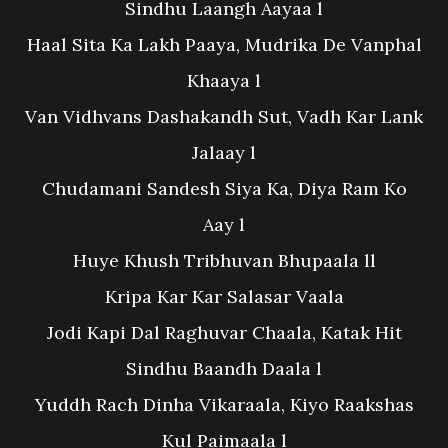
Sindhu Laangh Aayaa l
Haal Sita Ka Lakh Paaya, Mudrika De Vanphal
Khaaya l
Van Vidhvans Dashakandh Sut, Vadh Kar Lank
Jalaay l
Chudamani Sandesh Siya Ka, Diya Ram Ko
Aay l
Huye Khush Tribhuvan Bhupaala ll
Kripa Kar Kar Salasar Vaala
Jodi Kapi Dal Raghuvar Chaala, Katak Hit
Sindhu Baandh Daala l
Yuddh Rach Dinha Vikaraala, Kiyo Raakshas
Kul Paimaala l