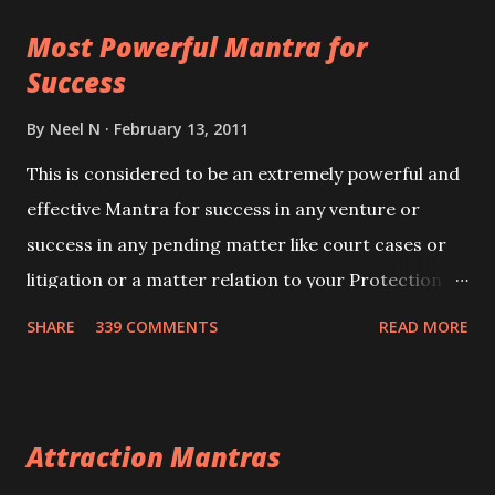
this mantra 11 times taking the name of the person
Most Powerful Mantra for
you wish to attract.
Success
By
Neel N
February 13, 2011
This is considered to be an extremely powerful and
effective Mantra for success in any venture or
success in any pending matter like court cases or
litigation or a matter relation to your Protection or
Wealth . .No matter howsoever difficult the specific
SHARE
339 COMMENTS
READ MORE
want may be, this mantra is said to give success.
Attraction Mantras