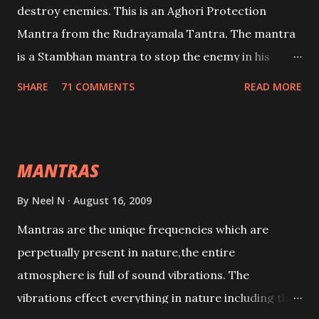
destroy enemies. This is an Aghori Protection
Mantra from the Rudrayamala Tantra. The mantra
is a Stambhan mantra to stop the enemy in his
tracks. This mantra has to be recited 108 times
SHARE
71 COMMENTS
READ MORE
taking the name of the enemy, who is harming you.
This it has been stated in the Tantra will destroy his
intellect.
MANTRAS
By
Neel N
August 16, 2009
Mantras are the unique frequencies which are
perpetually present in nature,the entire
atmosphere is full of sound vibrations. The
vibrations effect everything in nature including the