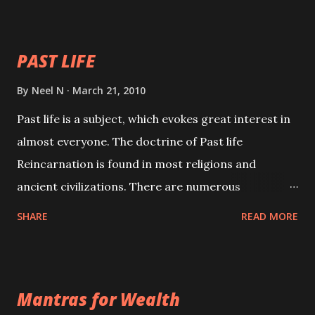
your spell of attraction.
PAST LIFE
By
Neel N
March 21, 2010
Past life is a subject, which evokes great interest in
almost everyone. The doctrine of Past life
Reincarnation is found in most religions and
ancient civilizations. There are numerous
Philosophies and traditions ancient as well as new
SHARE
READ MORE
involving Past life. This section is devoted
exclusively toward research on Past life and Past
life Regression. Studies conducted on Past life will
Mantras for Wealth
be published. Certain real life cases involving past