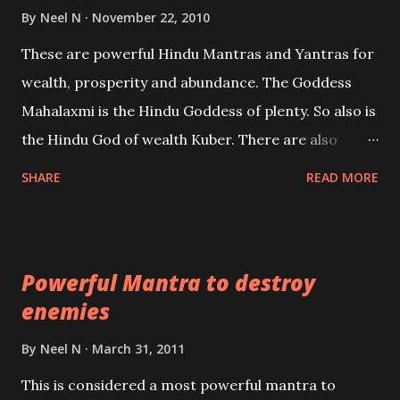
life or what are believed to be cases of Past life
By
Neel N
November 22, 2010
reincarnations will be discussed here, Historical
These are powerful Hindu Mantras and Yantras for
references will also be published. Our aim is to clear
wealth, prosperity and abundance. The Goddess
the air of mystery surrounding anything involving
Mahalaxmi is the Hindu Goddess of plenty. So also is
past life. We will strive as far as possible to remain
the Hindu God of wealth Kuber. There are also
unbiased in this regard.
Shaabri Mantras composed by the nine Saints and
SHARE
READ MORE
Masters the Navnath’s of the Nath Sampradaya
which are useful in the acquisition of material
pursuits as well as the essential requirements to
Powerful Mantra to destroy
lead a contented life.
enemies
By
Neel N
March 31, 2011
This is considered a most powerful mantra to