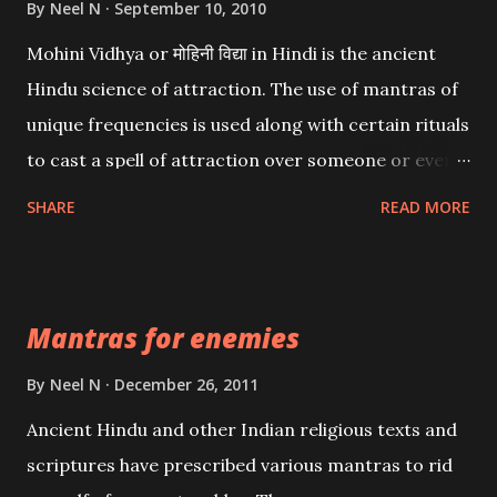
By
Neel N
September 10, 2010
Mohini Vidhya or मोहिनी विद्या in Hindi is the ancient
Hindu science of attraction. The use of mantras of
unique frequencies is used along with certain rituals
to cast a spell of attraction over someone or even a
spell of mass attraction. The science of Mohini
SHARE
READ MORE
Vidhya can be traced to the Hindu Goddess Mohini
Devi who is the only female manifestation of Vishnu,
the Protective force out of the Hindu trinity of the
Mantras for enemies
Creator, the protector and the Destroyer or
Brahma, Vishnu and Mahesh. Vishnu manifested as
By
Neel N
December 26, 2011
Mohini, an unparalleled beauty, in order to attract
Ancient Hindu and other Indian religious texts and
and destroy Bhasmasur an invincible demon.
scriptures have prescribed various mantras to rid