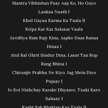
Mantra Vibhishan Paay Aap Ko, Ho Gayo
Lankaa Naath l
Khul Gayaa Karma Ka Taala ll
Kripa Kar Kar Salasar Vaala
Ayodhya Ram Rajy Kina, Aapko Daas Banaa
Dinaa l
Atul Bal Ghrit Sindur Dina, Lasat Tan Rup
Rang Bhina l
Chiranjiv Prabhu Ne Kiyo, Jag Mein Diyo
Pujaay l
Jo Koi Nishchay Karake Dhyaave, Taaki Karo
Sahaay l
Kasht Sab Bhaktan Kaa Taala ll