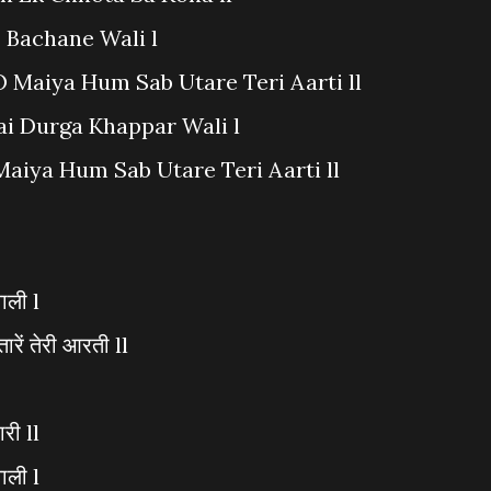
j Bachane Wali l
O Maiya Hum Sab Utare Teri Aarti ll
ai Durga Khappar Wali l
aiya Hum Sab Utare Teri Aarti ll
वाली l
ारें तेरी आरती ll
री ll
ाली l