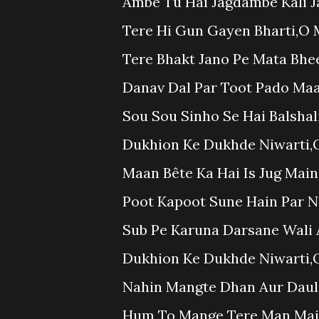
Ambe Tu Hai Jagdambe Kali J
Tere Hi Gun Gayen Bharti,O M
Tere Bhakt Jano Pe Mata Bhee
Danav Dal Par Toot Pado Maa 
Sou Sou Sinho Se Hai Balshal
Dukhion Ke Dukhde Niwarti,O
Maan Bête Ka Hai Is Jug Main
Poot Kapoot Sune Hain Par N
Sub Pe Karuna Darsane Wali 
Dukhion Ke Dukhde Niwarti,O
Nahin Mangte Dhan Aur Daul
Hum To Mange Tere Man Main