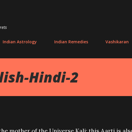
Skip to main content
rets
Indian Astrology
Indian Remedies
Vashikaran
lish-Hindi-2
the mother of the Universe Kali; this Aarti is als