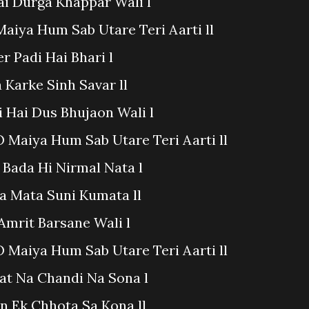
ai Durga Khappar Wali l
aiya Hum Sab Utare Teri Aarti ll
r Padi Hai Bhari l
Karke Sinh Savar ll
i Hai Dus Bhujaon Wali l
 Maiya Hum Sab Utare Teri Aarti ll
 Bada Hi Nirmal Nata l
a Mata Suni Kumata ll
Amrit Barsane Wali l
 Maiya Hum Sab Utare Teri Aarti ll
at Na Chandi Na Sona l
 Ek Chhota Sa Kona ll